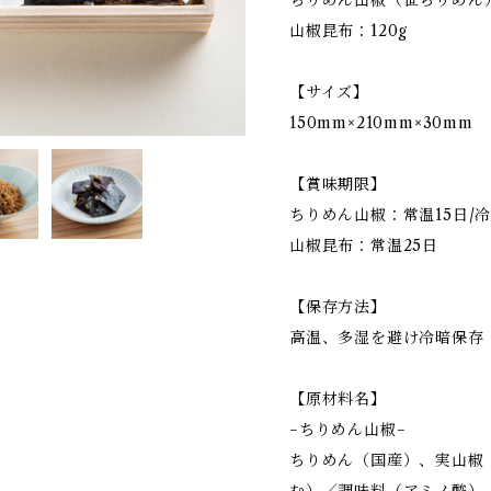
ちりめん山椒（笹ちりめん）
山椒昆布：120g
【サイズ】
150mm×210mm×30mm
【賞味期限】
ちりめん山椒：常温15日/
山椒昆布：常温25日
【保存方法】
高温、多湿を避け冷暗保存
【原材料名】
−ちりめん山椒−
ちりめん（国産）、実山椒