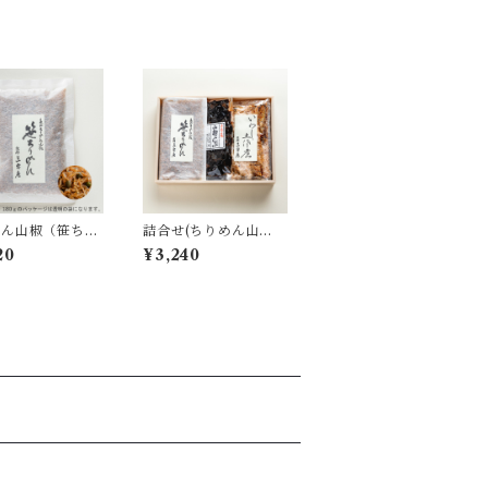
めん山椒（笹ちり
詰合せ(ちりめん山
 105g｜袋入
椒・山椒昆布・いわし
20
¥3,240
土佐煮｜KIS-30)