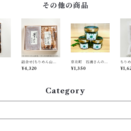
その他の商品
詰合せ(ちりめん山
京北町 石浦さんの粉
ちり
椒・いわし土佐煮｜IS
山椒（数量限定）
めん）
¥4,320
¥1,350
¥1,6
-40)
Category