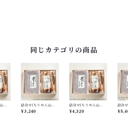
同じカテゴリの商品
山
詰合せ(ちりめん山
詰合せ(ちりめん山
詰合せ
｜IS
椒・いわし土佐煮｜IS
椒・いわし土佐煮｜IS
椒・い
¥3,240
¥4,320
¥5,4
-30)
-40)
-50)