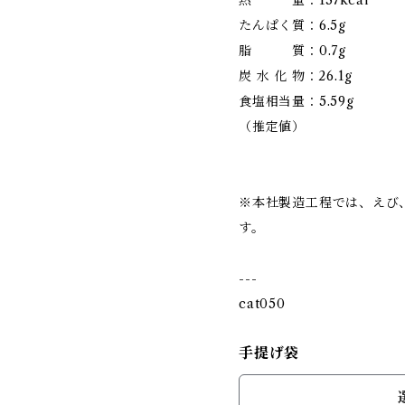
熱 量：137kcal
たんぱく質：6.5g
脂 質：0.7g
炭 水 化 物：26.1g
食塩相当量：5.59g
（推定値）
※本社製造工程では、えび
す。
---
cat050
手提げ袋