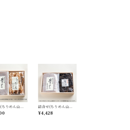
(ちりめん山
詰合せ(ちりめん山
わし土佐煮｜IS
椒・山椒昆布｜SK-4
00
¥4,428
0)