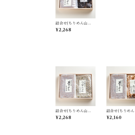
詰合せ(ちりめん山
椒・山椒昆布｜SK-2
¥2,268
0)
詰合せ(ちりめん山
詰合せ(ちりめん
椒・白ちりめん｜SS-2
椒・いわし土佐煮
¥2,268
¥2,160
0)
-20)