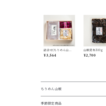
詰合せ(ちりめん山
山椒昆布310g
椒・筍土佐煮・しば漬
¥3,564
¥2,700
｜BTS-30)
ちりめん山椒
季節限定商品