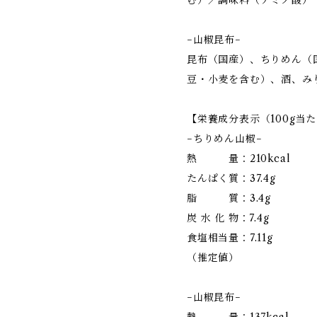
む）／調味料（アミノ酸）
−山椒昆布−
昆布（国産）、ちりめん（
豆・小麦を含む）、酒、み
【栄養成分表示（100g当
−ちりめん山椒−
熱 量：210kcal
たんぱく質：37.4g
脂 質：3.4g
炭 水 化 物：7.4g
食塩相当量：7.11g
（推定値）
−山椒昆布−