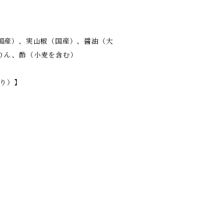
国産）、実山椒（国産）、醤油（大
りん、酢（小麦を含む）
たり）】