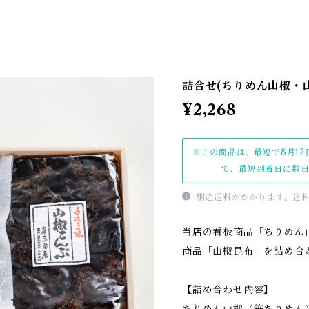
詰合せ(ちりめん山椒・山
¥2,268
※この商品は、最短で8月12
て、最短到着日に数
別途送料がかかります。
送
当店の看板商品「ちりめん
商品「山椒昆布」を詰め合
【詰め合わせ内容】