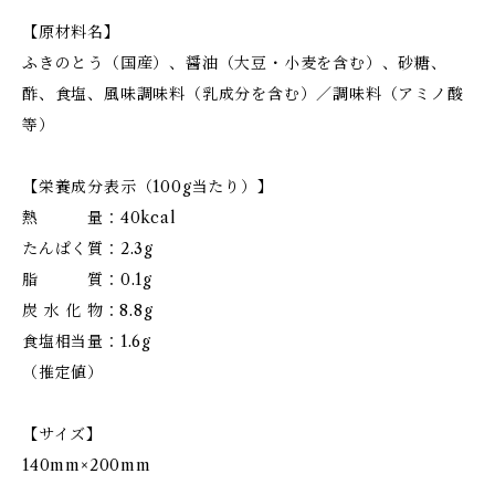
【原材料名】
ふきのとう（国産）、醤油（大豆・小麦を含む）、砂糖、
酢、食塩、風味調味料（乳成分を含む）／調味料（アミノ酸
等）
【栄養成分表示（100g当たり）】
熱 量：40kcal
たんぱく質：2.3g
脂 質：0.1g
炭 水 化 物：8.8g
食塩相当量：1.6g
（推定値）
【サイズ】
140mm×200mm