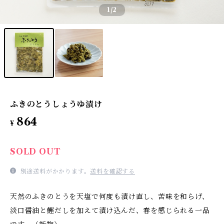
1
/2
ふきのとうしょうゆ漬け
864
¥
SOLD OUT
別途送料がかかります。
送料を確認する
天然のふきのとうを天塩で何度も漬け直し、苦味を和らげ、
淡口醤油と鰹だしを加えて漬け込んだ、春を感じられる一品