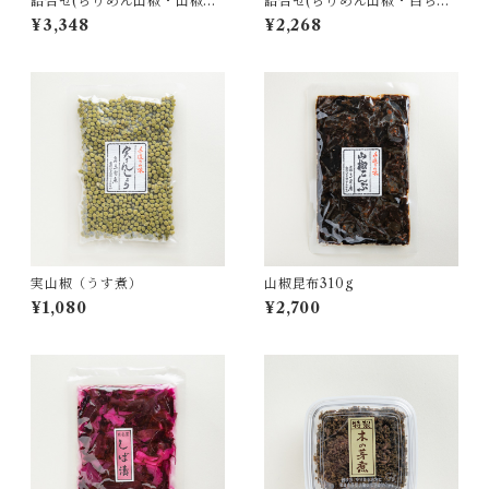
詰合せ(ちりめん山椒・山椒昆
詰合せ(ちりめん山椒・白ちり
布｜SK-30)
めん｜SS-20)
¥3,348
¥2,268
実山椒（うす煮）
山椒昆布310g
¥1,080
¥2,700