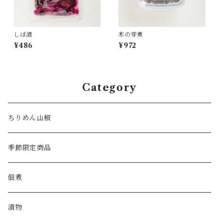
しば漬
木の芽煮
¥486
¥972
Category
ちりめん山椒
季節限定商品
佃煮
漬物