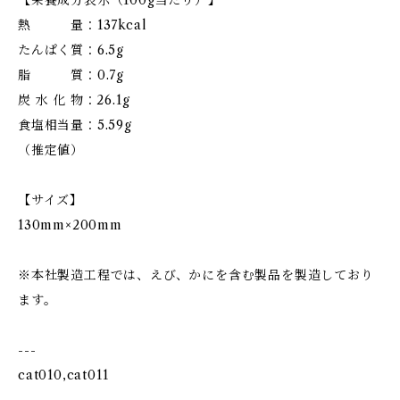
【栄養成分表示（100g当たり）】
熱 量：137kcal
たんぱく質：6.5g
脂 質：0.7g
炭 水 化 物：26.1g
食塩相当量：5.59g
（推定値）
【サイズ】
130mm×200mm
※本社製造工程では、えび、かにを含む製品を製造しており
ます。
---
cat010,cat011