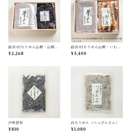
詰合せ(ちりめん山椒・山椒昆
詰合せ(ちりめん山椒・いわし
布｜SK-20)
土佐煮｜IS-50)
¥2,268
¥5,400
汐吹昆布
白ちりめん（べっぴんさん）
¥810
¥1,080