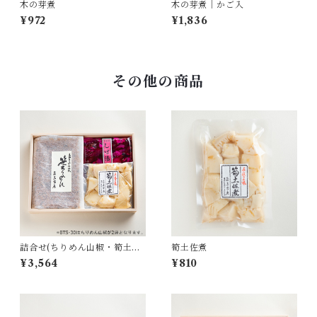
木の芽煮
木の芽煮｜かご入
¥972
¥1,836
その他の商品
詰合せ(ちりめん山椒・筍土佐
筍土佐煮
煮・しば漬｜BTS-30)
¥3,564
¥810